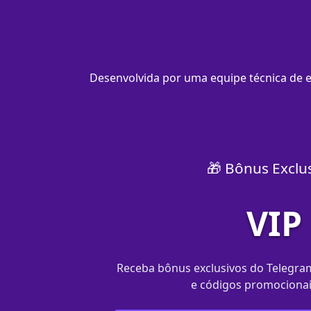
Desenvolvida por uma equipe técnica de e
🎁 Bônus Exclu
VIP
Receba bônus exclusivos do Telegra
e códigos promocionai