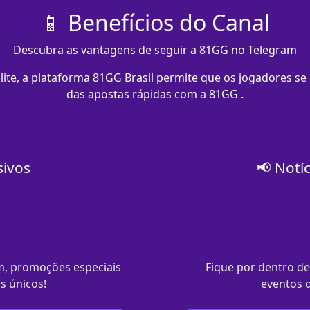
📱 Benefícios do Canal
Descubra as vantagens de seguir a 81GG no Telegram
lite, a plataforma 81GG Brasil permite que os jogadores se
das apostas rápidas com a 81GG .
sivos
📢 Notí
m, promoções especiais
Fique por dentro d
s únicos!
eventos 