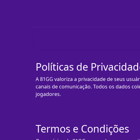
Políticas de Privacida
A 81GG valoriza a privacidade de seus usu
canais de comunicação. Todos os dados cole
jogadores.
Termos e Condições