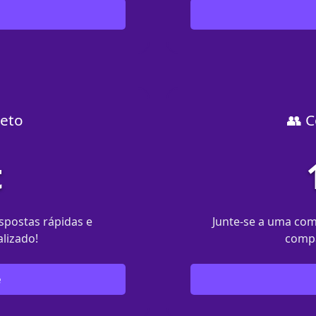
reto
👥 
t
espostas rápidas e
Junte-se a uma com
lizado!
compa
e