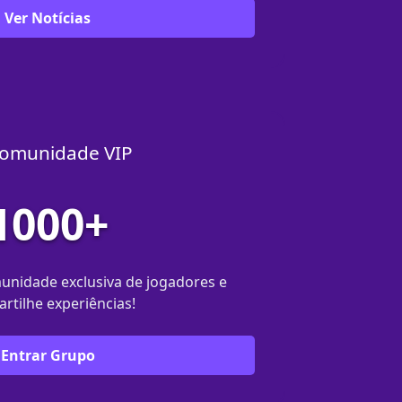
Ver Notícias
Comunidade VIP
1000+
unidade exclusiva de jogadores e
rtilhe experiências!
Entrar Grupo