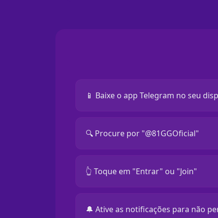
📱 Baixe o app Telegram no seu disp
🔍 Procure por "@81GGOficial"
👆 Toque em "Entrar" ou "Join"
🔔 Ative as notificações para não p