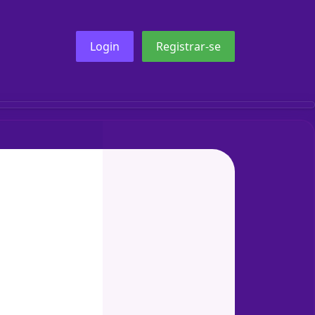
Login
Registrar-se