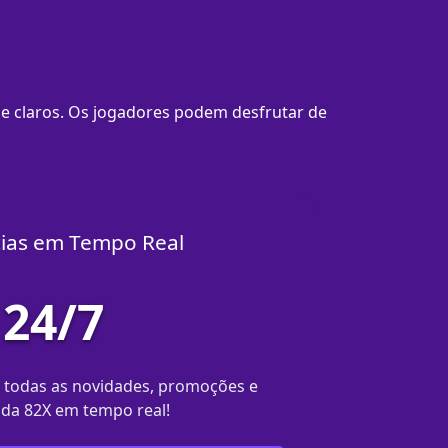
s e claros. Os jogadores podem desfrutar de
cias em Tempo Real
24/7
e todas as novidades, promoções e
 da 82X em tempo real!