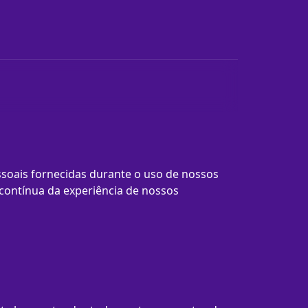
ssoais fornecidas durante o uso de nossos
 contínua da experiência de nossos