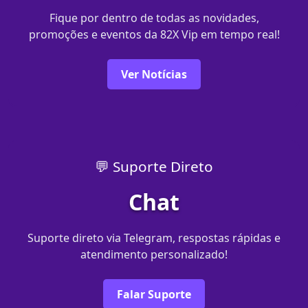
Fique por dentro de todas as novidades,
promoções e eventos da 82X Vip em tempo real!
Ver Notícias
💬 Suporte Direto
Chat
Suporte direto via Telegram, respostas rápidas e
atendimento personalizado!
Falar Suporte