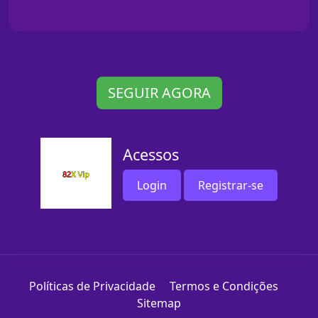
SEGUIR AGORA
Acessos
Login
Registrar-se
Políticas de Privacidade
Termos e Condições
Sitemap