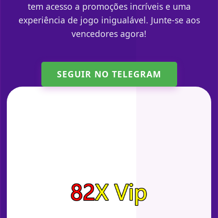
tem acesso a promoções incríveis e uma
experiência de jogo inigualável. Junte-se aos
vencedores agora!
SEGUIR NO TELEGRAM