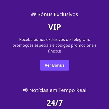
🎁 Bônus Exclusivos
VIP
Receba bônus exclusivos do Telegram,
promoções especiais e códigos promocionais
únicos!
Ver Bônus
📢 Notícias em Tempo Real
24/7