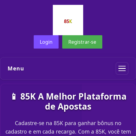
Login
Registrar-se
Menu
📱 85K A Melhor Plataforma
de Apostas
Cadastre-se na 85K para ganhar bônus no
cadastro e em cada recarga. Com a 85K, você tem