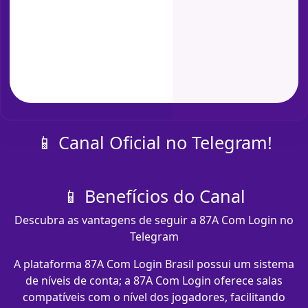
📱 Canal Oficial no Telegram!
📱 Benefícios do Canal
Descubra as vantagens de seguir a 87A Com Login no
Telegram
A plataforma 87A Com Login Brasil possui um sistema
de níveis de conta; a 87A Com Login oferece salas
compatíveis com o nível dos jogadores, facilitando