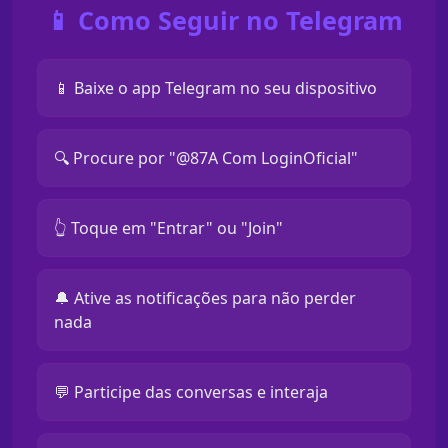
📱 Como Seguir no Telegram
📱 Baixe o app Telegram no seu dispositivo
🔍 Procure por "@87A Com LoginOficial"
👆 Toque em "Entrar" ou "Join"
🔔 Ative as notificações para não perder
nada
💬 Participe das conversas e interaja