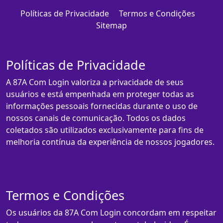
Políticas de Privacidade
Termos e Condições
Sitemap
Políticas de Privacidade
A 87A Com Login valoriza a privacidade de seus
usuários e está empenhada em proteger todas as
informações pessoais fornecidas durante o uso de
nossos canais de comunicação. Todos os dados
coletados são utilizados exclusivamente para fins de
melhoria contínua da experiência de nossos jogadores.
Termos e Condições
Os usuários da 87A Com Login concordam em respeitar