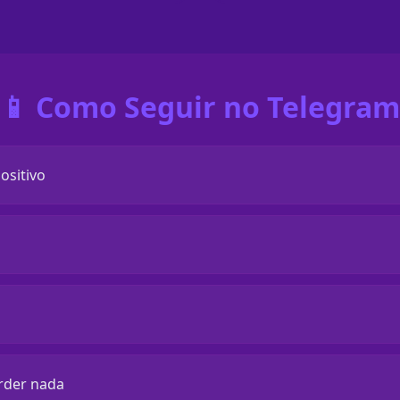
📱 Como Seguir no Telegram
ositivo
erder nada