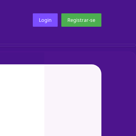
Login
Registrar-se