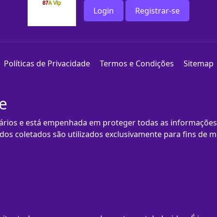
Login
Registrar-se
Políticas de Privacidade
Termos e Condições
Sitemap
de
suários e está empenhada em proteger todas as informações
os coletados são utilizados exclusivamente para fins de m