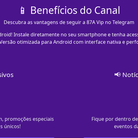
📱 Benefícios do Canal
Descubra as vantagens de seguir a 87A Vip no Telegram
ndroid! Instale diretamente no seu smartphone e tenha ace
 Versão otimizada para Android com interface nativa e perf
sivos
📢 Notí
m, promoções especiais
Fique por dentro d
s únicos!
eventos d