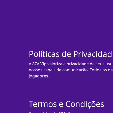
Políticas de Privacida
A 87A Vip valoriza a privacidade de seus u
nossos canais de comunicação. Todos os dad
jogadores.
Termos e Condições