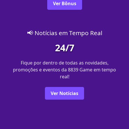
Ver Bônus
📢 Notícias em Tempo Real
24/7
Fique por dentro de todas as novidades,
promoções e eventos da 8839 Game em tempo
real!
Ver Notícias