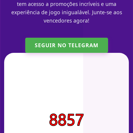
tem acesso a promoções incríveis e uma
experiência de jogo inigualável. Junte-se aos
vencedores agora!
SEGUIR NO TELEGRAM