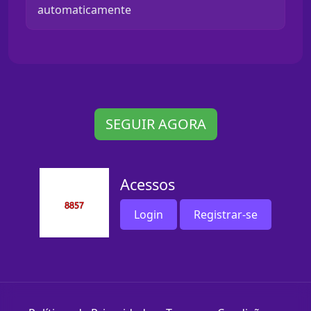
automaticamente
SEGUIR AGORA
Acessos
Login
Registrar-se