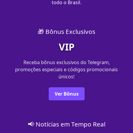
todo o Brasil.
🎁 Bônus Exclusivos
VIP
Receba bônus exclusivos do Telegram,
promoções especiais e códigos promocionais
únicos!
Ver Bônus
📢 Notícias em Tempo Real