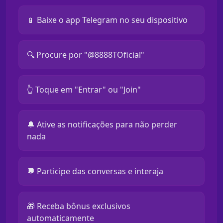
📱 Baixe o app Telegram no seu dispositivo
🔍 Procure por "@8888TOficial"
👆 Toque em "Entrar" ou "Join"
🔔 Ative as notificações para não perder
nada
💬 Participe das conversas e interaja
🎁 Receba bônus exclusivos
automaticamente