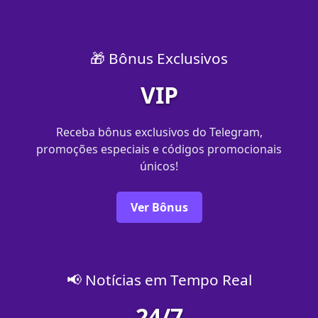
🎁 Bônus Exclusivos
VIP
Receba bônus exclusivos do Telegram,
promoções especiais e códigos promocionais
únicos!
Ver Bônus
📢 Notícias em Tempo Real
24/7