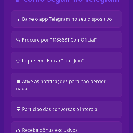
📱 Baixe o app Telegram no seu dispositivo
🔍 Procure por "@8888T.ComOficial"
👆 Toque em "Entrar" ou "Join"
🔔 Ative as notificações para não perder
nada
💬 Participe das conversas e interaja
🎁 Receba bônus exclusivos