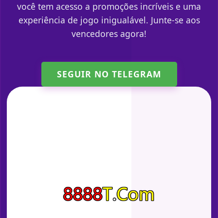
você tem acesso a promoções incríveis e uma
experiência de jogo inigualável. Junte-se aos
vencedores agora!
SEGUIR NO TELEGRAM