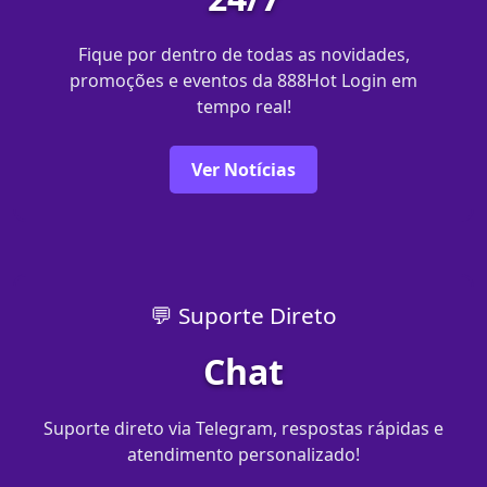
Fique por dentro de todas as novidades,
promoções e eventos da 888Hot Login em
tempo real!
Ver Notícias
💬 Suporte Direto
Chat
Suporte direto via Telegram, respostas rápidas e
atendimento personalizado!