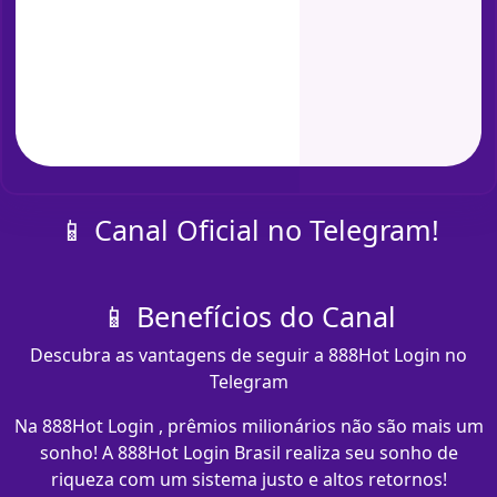
📱 Canal Oficial no Telegram!
📱 Benefícios do Canal
Descubra as vantagens de seguir a 888Hot Login no
Telegram
Na 888Hot Login , prêmios milionários não são mais um
sonho! A 888Hot Login Brasil realiza seu sonho de
riqueza com um sistema justo e altos retornos!