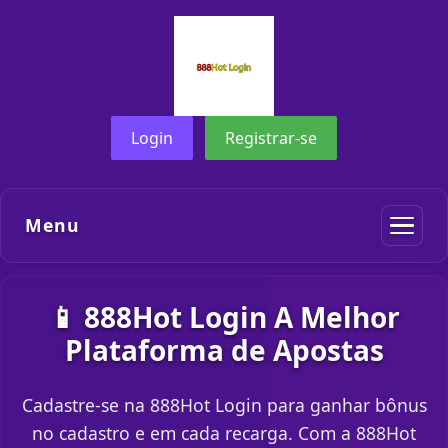
Login
Registrar-se
Menu
📱 888Hot Login A Melhor
Plataforma de Apostas
Cadastre-se na 888Hot Login para ganhar bônus
no cadastro e em cada recarga. Com a 888Hot