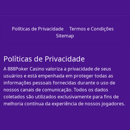
Políticas de Privacidade
Termos e Condições
Sitemap
Políticas de Privacidade
A 888Poker Casino valoriza a privacidade de seus
usuários e está empenhada em proteger todas as
informações pessoais fornecidas durante o uso de
nossos canais de comunicação. Todos os dados
coletados são utilizados exclusivamente para fins de
melhoria contínua da experiência de nossos jogadores.