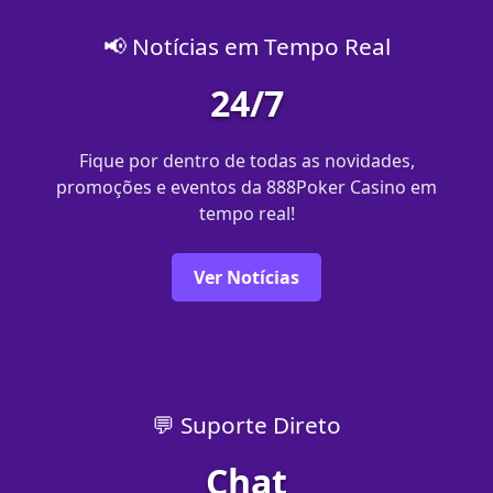
📢 Notícias em Tempo Real
24/7
Fique por dentro de todas as novidades,
promoções e eventos da 888Poker Casino em
tempo real!
Ver Notícias
💬 Suporte Direto
Chat