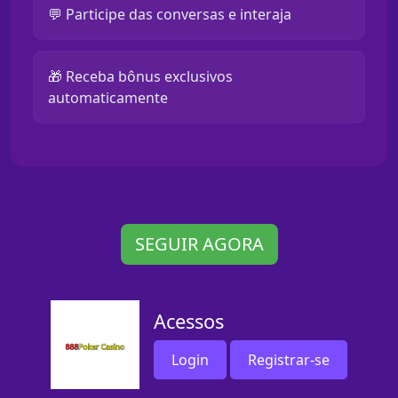
💬 Participe das conversas e interaja
🎁 Receba bônus exclusivos
automaticamente
SEGUIR AGORA
Acessos
Login
Registrar-se