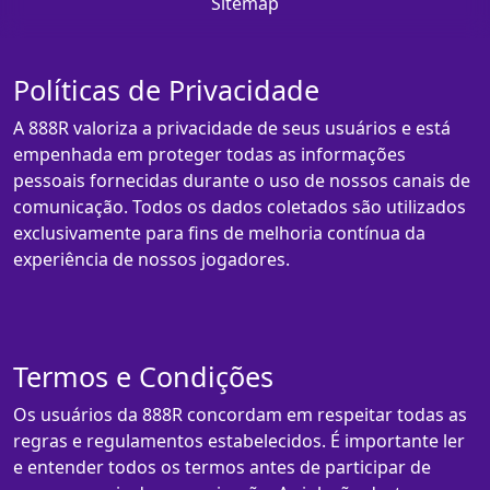
Sitemap
Políticas de Privacidade
A 888R valoriza a privacidade de seus usuários e está
empenhada em proteger todas as informações
pessoais fornecidas durante o uso de nossos canais de
comunicação. Todos os dados coletados são utilizados
exclusivamente para fins de melhoria contínua da
experiência de nossos jogadores.
Termos e Condições
Os usuários da 888R concordam em respeitar todas as
regras e regulamentos estabelecidos. É importante ler
e entender todos os termos antes de participar de