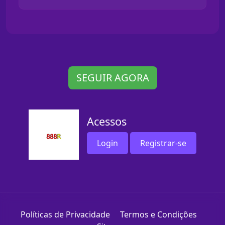
SEGUIR AGORA
Acessos
Login
Registrar-se
Políticas de Privacidade
Termos e Condições