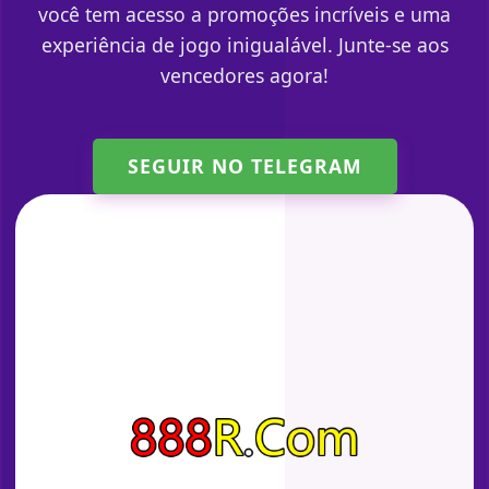
você tem acesso a promoções incríveis e uma
experiência de jogo inigualável. Junte-se aos
vencedores agora!
SEGUIR NO TELEGRAM