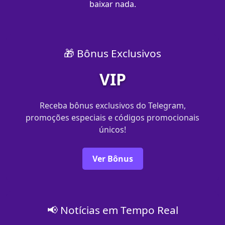
baixar nada.
🎁 Bônus Exclusivos
VIP
Receba bônus exclusivos do Telegram,
promoções especiais e códigos promocionais
únicos!
Ver Bônus
📢 Notícias em Tempo Real