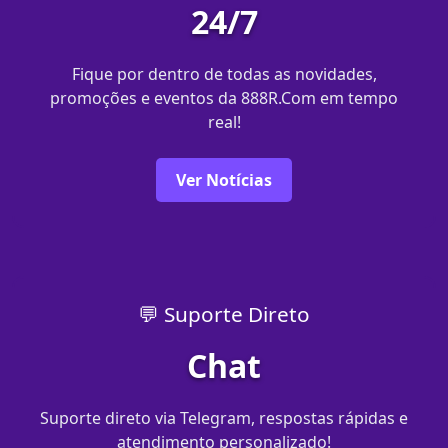
24/7
Fique por dentro de todas as novidades,
promoções e eventos da 888R.Com em tempo
real!
Ver Notícias
💬 Suporte Direto
Chat
Suporte direto via Telegram, respostas rápidas e
atendimento personalizado!