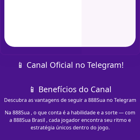
📱 Canal Oficial no Telegram!
📱 Benefícios do Canal
Descubra as vantagens de seguir a 888Sua no Telegram
Na 888Sua , o que conta é a habilidade e a sorte — com
a 888Sua Brasil , cada jogador encontra seu ritmo e
estratégia únicos dentro do jogo.