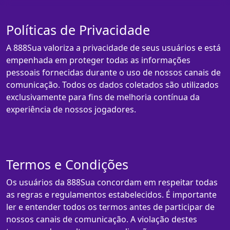
Políticas de Privacidade
A 888Sua valoriza a privacidade de seus usuários e está
empenhada em proteger todas as informações
pessoais fornecidas durante o uso de nossos canais de
comunicação. Todos os dados coletados são utilizados
exclusivamente para fins de melhoria contínua da
experiência de nossos jogadores.
Termos e Condições
Os usuários da 888Sua concordam em respeitar todas
as regras e regulamentos estabelecidos. É importante
ler e entender todos os termos antes de participar de
nossos canais de comunicação. A violação destes