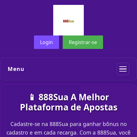
Login
Registrar-se
Menu
📱 888Sua A Melhor
Plataforma de Apostas
Cadastre-se na 888Sua para ganhar bônus no
cadastro e em cada recarga. Com a 888Sua, você