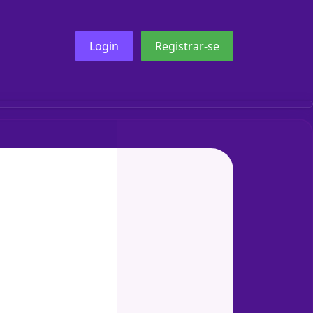
Login
Registrar-se