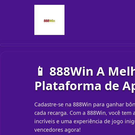
📱 888Win A Mel
Plataforma de A
Cadastre-se na 888Win para ganhar bôn
cada recarga. Com a 888Win, você tem 
incríveis e uma experiência de jogo inig
vencedores agora!