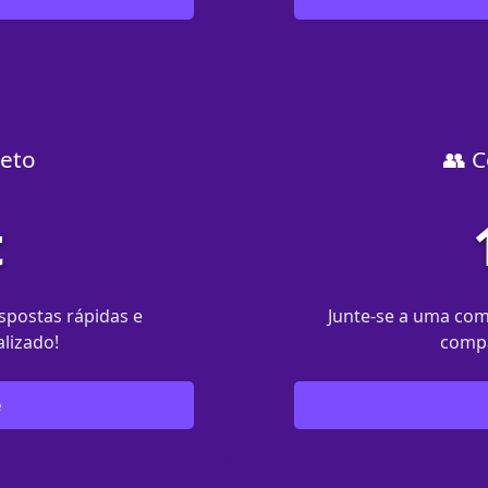
reto
👥 
t
espostas rápidas e
Junte-se a uma com
lizado!
compa
e