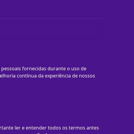
 pessoais fornecidas durante o uso de
elhoria contínua da experiência de nossos
tante ler e entender todos os termos antes