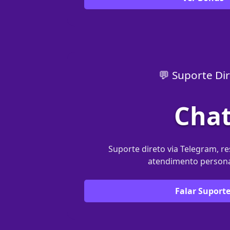
💬 Suporte Di
Cha
Suporte direto via Telegram, r
atendimento persona
Falar Suport