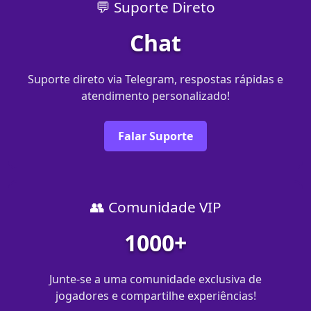
💬 Suporte Direto
Chat
Suporte direto via Telegram, respostas rápidas e
atendimento personalizado!
Falar Suporte
👥 Comunidade VIP
1000+
Junte-se a uma comunidade exclusiva de
jogadores e compartilhe experiências!