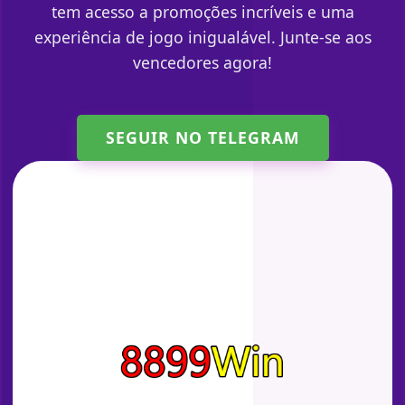
tem acesso a promoções incríveis e uma
experiência de jogo inigualável. Junte-se aos
vencedores agora!
SEGUIR NO TELEGRAM