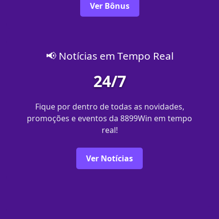
Ver Bônus
📢 Notícias em Tempo Real
24/7
Fique por dentro de todas as novidades,
promoções e eventos da 8899Win em tempo
real!
Ver Notícias