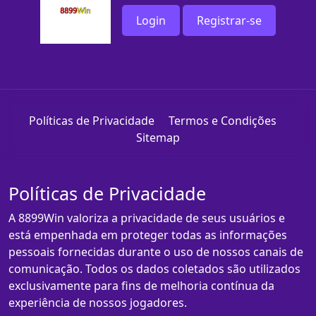
Login
Registrar-se
Políticas de Privacidade
Termos e Condições
Sitemap
Políticas de Privacidade
A 8899Win valoriza a privacidade de seus usuários e
está empenhada em proteger todas as informações
pessoais fornecidas durante o uso de nossos canais de
comunicação. Todos os dados coletados são utilizados
exclusivamente para fins de melhoria contínua da
experiência de nossos jogadores.