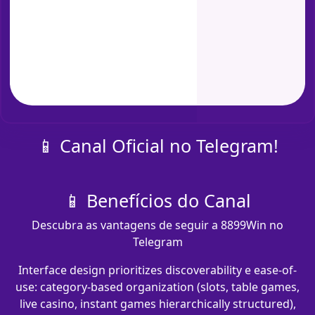
📱 Canal Oficial no Telegram!
📱 Benefícios do Canal
Descubra as vantagens de seguir a 8899Win no
Telegram
Interface design prioritizes discoverability e ease-of-
use: category-based organization (slots, table games,
live casino, instant games hierarchically structured),