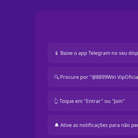
📱 Baixe o app Telegram no seu disp
🔍 Procure por "@8899Win VipOficia
👆 Toque em "Entrar" ou "Join"
🔔 Ative as notificações para não p