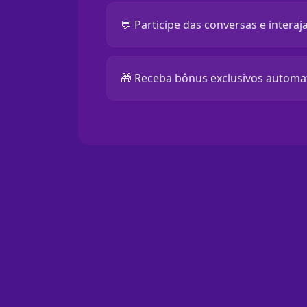
💬 Participe das conversas e interaj
🎁 Receba bônus exclusivos autom