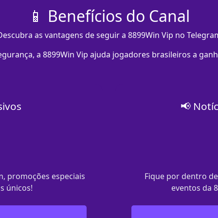
📱 Benefícios do Canal
Descubra as vantagens de seguir a 8899Win Vip no Telegra
urança, a 8899Win Vip ajuda jogadores brasileiros a ganha
sivos
📢 Notí
m, promoções especiais
Fique por dentro d
s únicos!
eventos da 