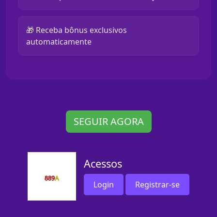
🎁 Receba bônus exclusivos
automaticamente
SEGUIR AGORA
Acessos
Login
Registrar-se