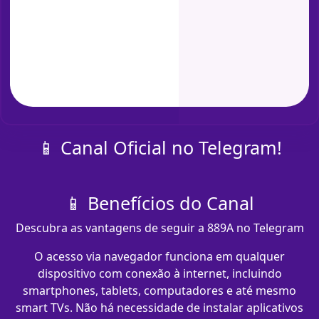
📱 Canal Oficial no Telegram!
📱 Benefícios do Canal
Descubra as vantagens de seguir a 889A no Telegram
O acesso via navegador funciona em qualquer
dispositivo com conexão à internet, incluindo
smartphones, tablets, computadores e até mesmo
smart TVs. Não há necessidade de instalar aplicativos