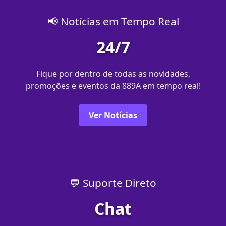
📢 Notícias em Tempo Real
24/7
Fique por dentro de todas as novidades,
promoções e eventos da 889A em tempo real!
Ver Notícias
💬 Suporte Direto
Chat