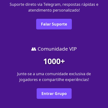
Suporte direto via Telegram, respostas rápidas e
atendimento personalizado!
Falar Suporte
👥 Comunidade VIP
1000+
Junte-se a uma comunidade exclusiva de
jogadores e compartilhe experiências!
Entrar Grupo