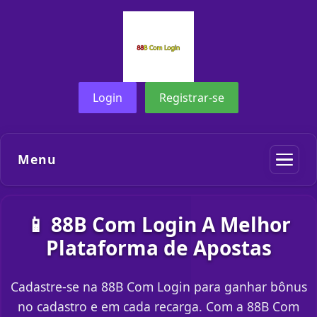
Login
Registrar-se
Menu
📱 88B Com Login A Melhor
Plataforma de Apostas
Cadastre-se na 88B Com Login para ganhar bônus
no cadastro e em cada recarga. Com a 88B Com