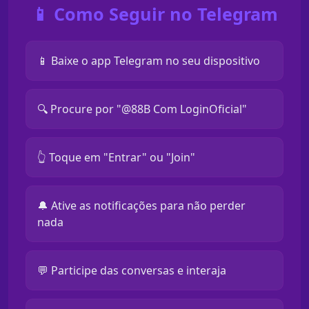
📱 Como Seguir no Telegram
📱 Baixe o app Telegram no seu dispositivo
🔍 Procure por "@88B Com LoginOficial"
👆 Toque em "Entrar" ou "Join"
🔔 Ative as notificações para não perder
nada
💬 Participe das conversas e interaja