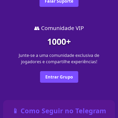
Falar Suporte
👥 Comunidade VIP
1000+
Junte-se a uma comunidade exclusiva de
jogadores e compartilhe experiências!
Entrar Grupo
📱 Como Seguir no Telegram