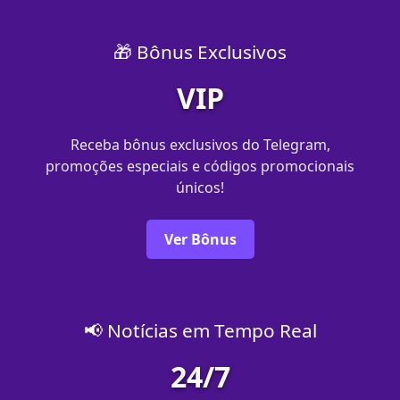
🎁 Bônus Exclusivos
VIP
Receba bônus exclusivos do Telegram,
promoções especiais e códigos promocionais
únicos!
Ver Bônus
📢 Notícias em Tempo Real
24/7