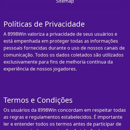
Sitemap
Políticas de Privacidade
A 8998Win valoriza a privacidade de seus usuários e
está empenhada em proteger todas as informações
pessoais fornecidas durante o uso de nossos canais de
comunicação. Todos os dados coletados são utilizados
exclusivamente para fins de melhoria contínua da
experiência de nossos jogadores.
Termos e Condições
Os usuários da 8998Win concordam em respeitar todas
as regras e regulamentos estabelecidos. É importante
ler e entender todos os termos antes de participar de