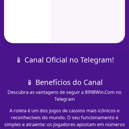
📱 Canal Oficial no Telegram!
📱 Benefícios do Canal
Descubra as vantagens de seguir a 8998Win.Com no
Telegram
A roleta é um dos jogos de cassino mais icônicos e
reconhecíveis do mundo. O seu funcionamento é
simples e atraente: os jogadores apostam em números