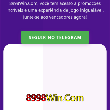
8998Win.Com, você tem acesso a promoções
incríveis e uma experiência de jogo inigualável.
Junte-se aos vencedores agora!
SEGUIR NO TELEGRAM