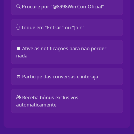
🔍 Procure por "@8998Win.ComOficial"
👆 Toque em "Entrar" ou "Join"
🔔 Ative as notificações para não perder
nada
💬 Participe das conversas e interaja
🎁 Receba bônus exclusivos
automaticamente