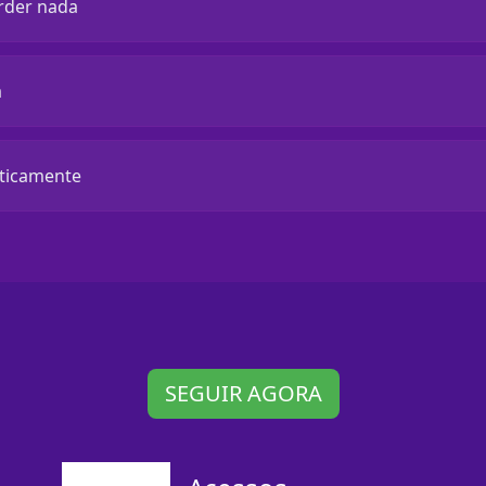
erder nada
a
aticamente
SEGUIR AGORA