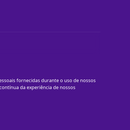
essoais fornecidas durante o uso de nossos
 contínua da experiência de nossos