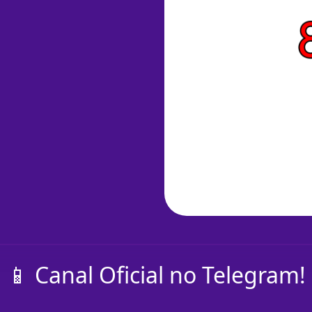
📱 Canal Oficial no Telegram!