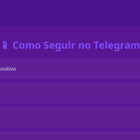
📱 Como Seguir no Telegram
ositivo