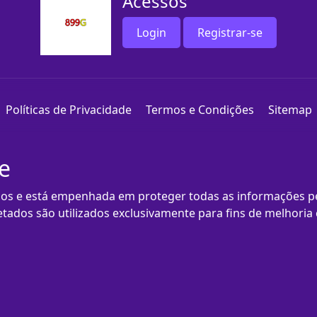
Acessos
Login
Registrar-se
Políticas de Privacidade
Termos e Condições
Sitemap
de
rios e está empenhada em proteger todas as informações p
tados são utilizados exclusivamente para fins de melhoria