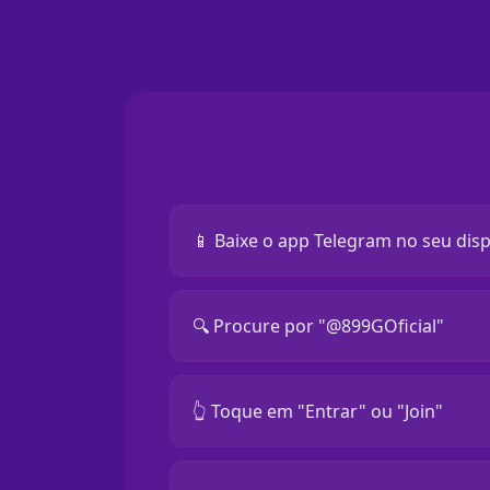
📱 Baixe o app Telegram no seu disp
🔍 Procure por "@899GOficial"
👆 Toque em "Entrar" ou "Join"