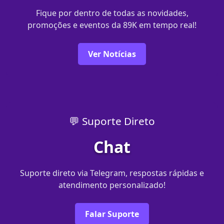
Fique por dentro de todas as novidades,
promoções e eventos da 89K em tempo real!
Ver Notícias
💬 Suporte Direto
Chat
Suporte direto via Telegram, respostas rápidas e
atendimento personalizado!
Falar Suporte