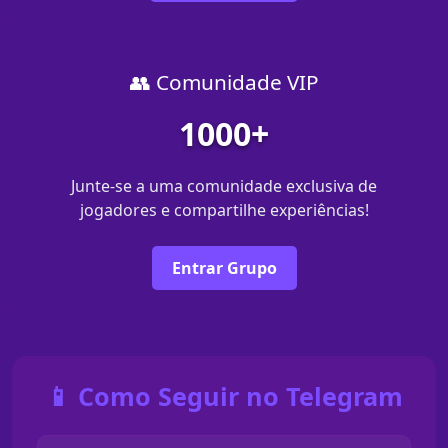
👥 Comunidade VIP
1000+
Junte-se a uma comunidade exclusiva de
jogadores e compartilhe experiências!
Entrar Grupo
📱 Como Seguir no Telegram