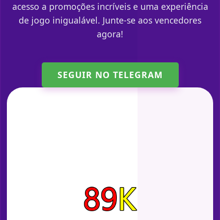
acesso a promoções incríveis e uma experiência
de jogo inigualável. Junte-se aos vencedores
agora!
SEGUIR NO TELEGRAM