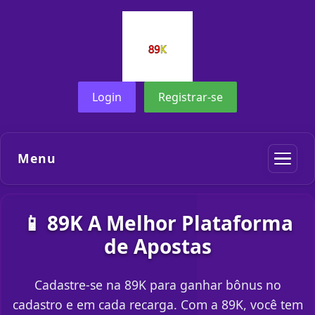
Login
Registrar-se
Menu
📱 89K A Melhor Plataforma
de Apostas
Cadastre-se na 89K para ganhar bônus no
cadastro e em cada recarga. Com a 89K, você tem