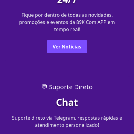
Fique por dentro de todas as novidades,
promoções e eventos da 89K Com APP em
tempo real!
Ver Notícias
💬 Suporte Direto
Chat
Suporte direto via Telegram, respostas rápidas e
atendimento personalizado!