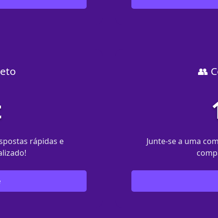
reto
👥 
t
espostas rápidas e
Junte-se a uma com
lizado!
compa
e