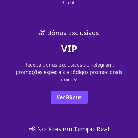
Brasil .
🎁 Bônus Exclusivos
VIP
Receba bônus exclusivos do Telegram,
promoções especiais e códigos promocionais
únicos!
Ver Bônus
📢 Notícias em Tempo Real