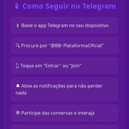
📱 Como Seguir no Telegram
📱 Baixe o app Telegram no seu dispositivo
🔍 Procure por "@8Br PlataformaOficial"
👆 Toque em "Entrar" ou "Join"
🔔 Ative as notificações para não perder
nada
💬 Participe das conversas e interaja