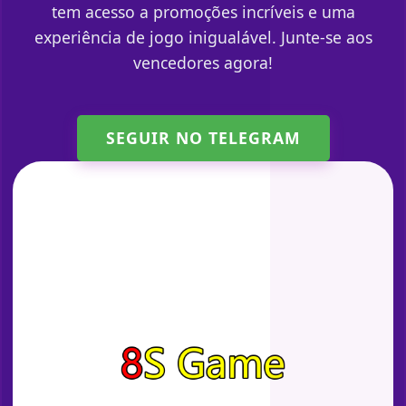
tem acesso a promoções incríveis e uma
experiência de jogo inigualável. Junte-se aos
vencedores agora!
SEGUIR NO TELEGRAM