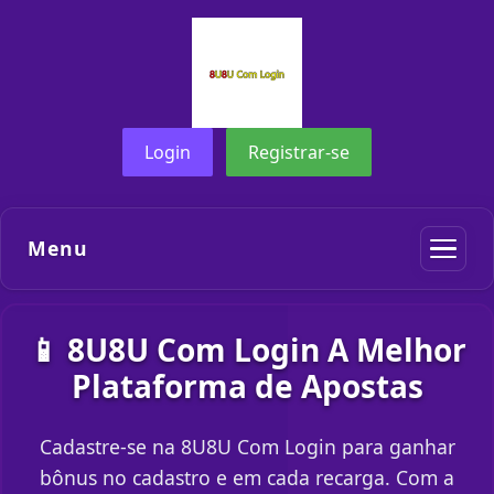
Login
Registrar-se
Menu
📱 8U8U Com Login A Melhor
Plataforma de Apostas
Cadastre-se na 8U8U Com Login para ganhar
bônus no cadastro e em cada recarga. Com a