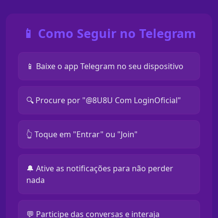
📱 Como Seguir no Telegram
📱 Baixe o app Telegram no seu dispositivo
🔍 Procure por "@8U8U Com LoginOficial"
👆 Toque em "Entrar" ou "Join"
🔔 Ative as notificações para não perder
nada
💬 Participe das conversas e interaja