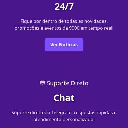
24/7
Fique por dentro de todas as novidades,
promoções e eventos da 9000 em tempo real!
Ver Notícias
💬 Suporte Direto
Chat
Suporte direto via Telegram, respostas rápidas e
atendimento personalizado!