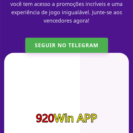
você tem acesso a promoções incríveis e uma
experiência de jogo inigualável. Junte-se aos
vencedores agora!
SEGUIR NO TELEGRAM