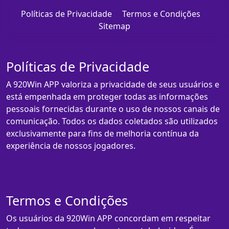
Políticas de Privacidade
Termos e Condições
Sitemap
Políticas de Privacidade
A 920Win APP valoriza a privacidade de seus usuários e
está empenhada em proteger todas as informações
pessoais fornecidas durante o uso de nossos canais de
comunicação. Todos os dados coletados são utilizados
exclusivamente para fins de melhoria contínua da
experiência de nossos jogadores.
Termos e Condições
Os usuários da 920Win APP concordam em respeitar