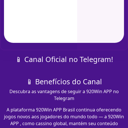
📱 Canal Oficial no Telegram!
📱 Benefícios do Canal
Descubra as vantagens de seguir a 920Win APP no
Telegram
A plataforma 920Win APP Brasil continua oferecendo
jogos novos aos jogadores do mundo todo — a 920Win
APP , como cassino global, mantém seu conteúdo