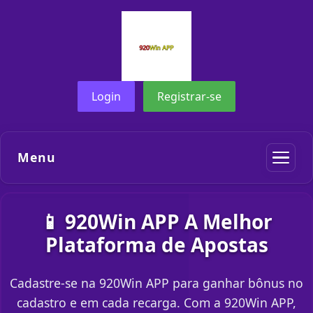
Login
Registrar-se
Menu
📱 920Win APP A Melhor
Plataforma de Apostas
Cadastre-se na 920Win APP para ganhar bônus no
cadastro e em cada recarga. Com a 920Win APP,