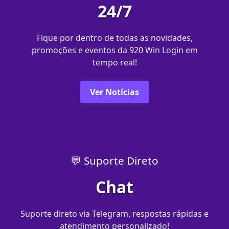
24/7
Fique por dentro de todas as novidades,
promoções e eventos da 920 Win Login em
tempo real!
Ver Notícias
💬 Suporte Direto
Chat
Suporte direto via Telegram, respostas rápidas e
atendimento personalizado!