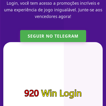
Login, você tem acesso a promoções incríveis e
uma experiência de jogo inigualável. Junte-se aos
vencedores agora!
SEGUIR NO TELEGRAM