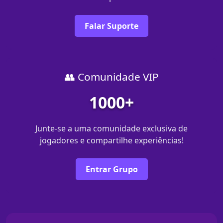
Falar Suporte
👥 Comunidade VIP
1000+
Junte-se a uma comunidade exclusiva de
jogadores e compartilhe experiências!
Entrar Grupo