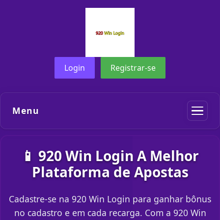
Login
Registrar-se
Menu
📱 920 Win Login A Melhor
Plataforma de Apostas
Cadastre-se na 920 Win Login para ganhar bônus
no cadastro e em cada recarga. Com a 920 Win