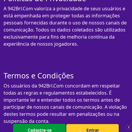
A 942Brl.Com valoriza a privacidade de seus usuários e
está empenhada em proteger todas as informações
pessoais fornecidas durante o uso de nossos canais de
comunicação. Todos os dados coletados são utilizados
exclusivamente para fins de melhoria contínua da
experiência de nossos jogadores.
Termos e Condições
Os usuários da 942Brl.Com concordam em respeitar
todas as regras e regulamentos estabelecidos. É
importante ler e entender todos os termos antes de
participar de nossos canais de comunicação. A violação
destes termos pode resultar em penalizações ou na
suspensão da conta.
X
Cadastre-se
Entrar