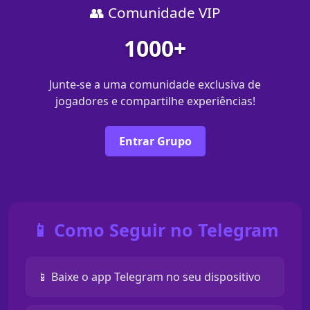
👥 Comunidade VIP
1000+
Junte-se a uma comunidade exclusiva de
jogadores e compartilhe experiências!
Entrar Grupo
📱 Como Seguir no Telegram
📱 Baixe o app Telegram no seu dispositivo