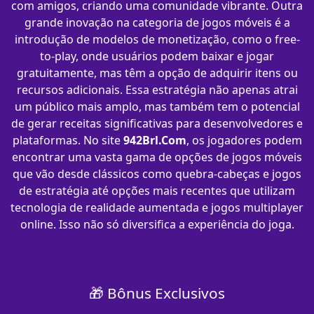
com amigos, criando uma comunidade vibrante. Outra
grande inovação na categoria de jogos móveis é a
introdução de modelos de monetização, como o free-
to-play, onde usuários podem baixar e jogar
gratuitamente, mas têm a opção de adquirir itens ou
recursos adicionais. Essa estratégia não apenas atrai
um público mais amplo, mas também tem o potencial
de gerar receitas significativas para desenvolvedores e
plataformas. No site
942Brl.Com
, os jogadores podem
encontrar uma vasta gama de opções de jogos móveis
que vão desde clássicos como quebra-cabeças e jogos
de estratégia até opções mais recentes que utilizam
tecnologia de realidade aumentada e jogos multiplayer
online. Isso não só diversifica a experiência do joga.
🎁 Bônus Exclusivos