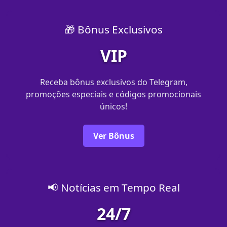
🎁 Bônus Exclusivos
VIP
Receba bônus exclusivos do Telegram,
promoções especiais e códigos promocionais
únicos!
Ver Bônus
📢 Notícias em Tempo Real
24/7