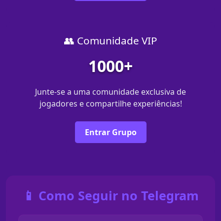
👥 Comunidade VIP
1000+
Junte-se a uma comunidade exclusiva de
jogadores e compartilhe experiências!
Entrar Grupo
📱 Como Seguir no Telegram