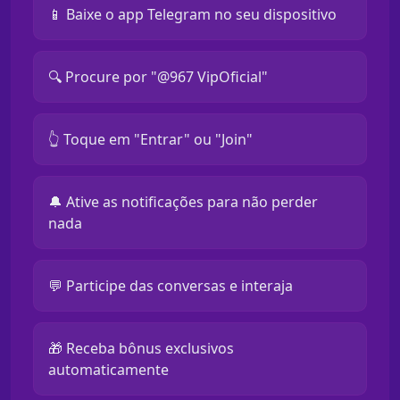
📱 Baixe o app Telegram no seu dispositivo
🔍 Procure por "@967 VipOficial"
👆 Toque em "Entrar" ou "Join"
🔔 Ative as notificações para não perder
nada
💬 Participe das conversas e interaja
🎁 Receba bônus exclusivos
automaticamente