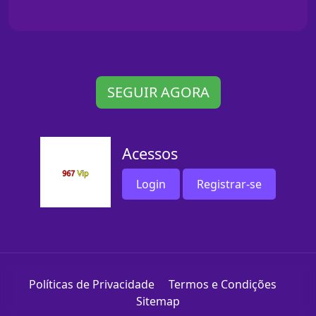
SEGUIR AGORA
Acessos
Login
Registrar-se
Políticas de Privacidade
Termos e Condições
Sitemap