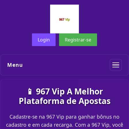
Login
Registrar-se
Menu
📱 967 Vip A Melhor
Plataforma de Apostas
Cadastre-se na 967 Vip para ganhar bônus no
cadastro e em cada recarga. Com a 967 Vip, você