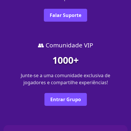
Falar Suporte
👥 Comunidade VIP
1000+
Junte-se a uma comunidade exclusiva de
jogadores e compartilhe experiências!
Entrar Grupo