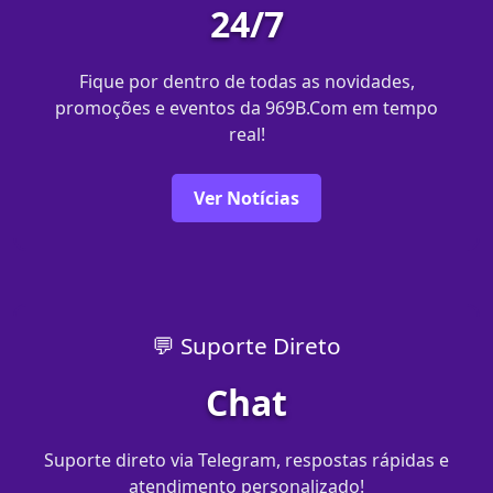
24/7
Fique por dentro de todas as novidades,
promoções e eventos da 969B.Com em tempo
real!
Ver Notícias
💬 Suporte Direto
Chat
Suporte direto via Telegram, respostas rápidas e
atendimento personalizado!