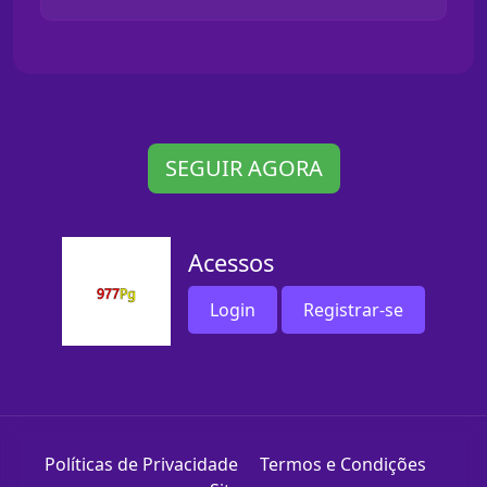
SEGUIR AGORA
Acessos
Login
Registrar-se
Políticas de Privacidade
Termos e Condições