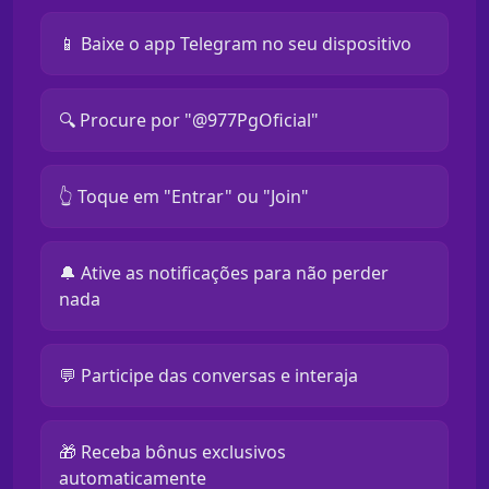
📱 Baixe o app Telegram no seu dispositivo
🔍 Procure por "@977PgOficial"
👆 Toque em "Entrar" ou "Join"
🔔 Ative as notificações para não perder
nada
💬 Participe das conversas e interaja
🎁 Receba bônus exclusivos
automaticamente