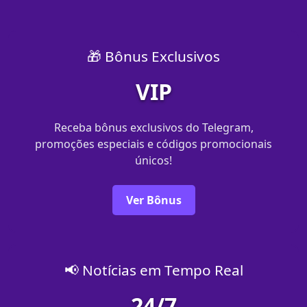
🎁 Bônus Exclusivos
VIP
Receba bônus exclusivos do Telegram,
promoções especiais e códigos promocionais
únicos!
Ver Bônus
📢 Notícias em Tempo Real
24/7