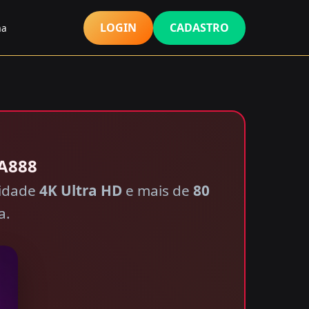
LOGIN
CADASTRO
ma
AA888
lidade
4K Ultra HD
e mais de
80
a.