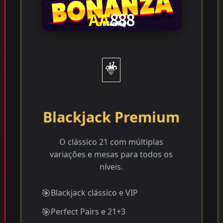
🃏
Blackjack Premium
O clássico 21 com múltiplas
variações e mesas para todos os
níveis.
Blackjack clássico e VIP
Perfect Pairs e 21+3