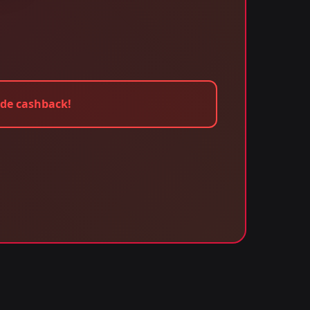
 de cashback!