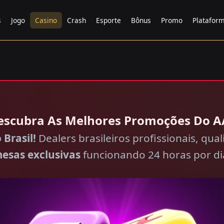
s
Jogo
Casino
Crash
Esporte
Bônus
Promo
Platafor
escubra As Melhores Promoções Do 
 Brasil!
Dealers brasileiros profissionais, qua
esas exclusivas
funcionando 24 horas por di