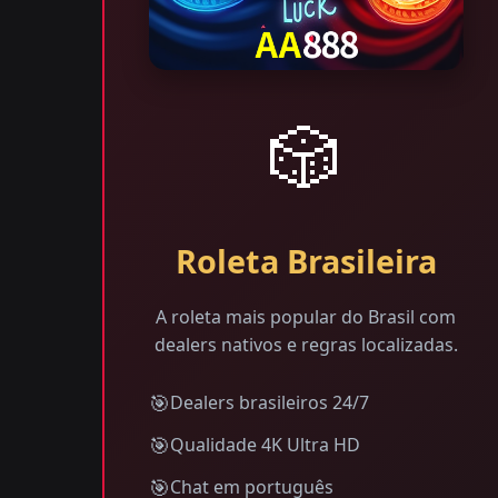
🎲
Roleta Brasileira
A roleta mais popular do Brasil com
dealers nativos e regras localizadas.
Dealers brasileiros 24/7
Qualidade 4K Ultra HD
Chat em português