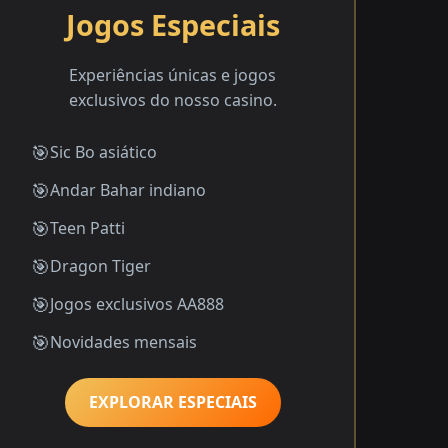
Jogos Especiais
Experiências únicas e jogos
exclusivos do nosso casino.
Sic Bo asiático
Andar Bahar indiano
Teen Patti
Dragon Tiger
Jogos exclusivos AA888
Novidades mensais
EXPLORAR ESPECIAIS