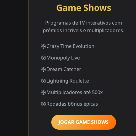
Game Shows
Programas de TV interativos com
prêmios incríveis e multiplicadores.
Crazy Time Evolution
Monopoly Live
Dream Catcher
Lightning Roulette
Multiplicadores até 500x
Rodadas bônus épicas
JOGAR GAME SHOWS