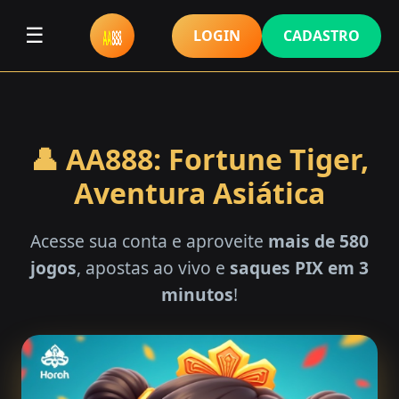
☰
LOGIN
CADASTRO
👤 AA888: Fortune Tiger,
Aventura Asiática
Acesse sua conta e aproveite
mais de 580
jogos
, apostas ao vivo e
saques PIX em 3
minutos
!