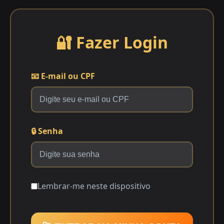
🔐 Fazer Login
📧 E-mail ou CPF
🔒 Senha
Lembrar-me neste dispositivo