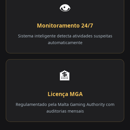
👁️
Monitoramento 24/7
Sistema inteligente detecta atividades suspeitas
automaticamente
🏦
Licença MGA
Regulamentado pela Malta Gaming Authority com
auditorias mensais