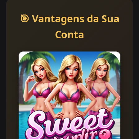
🎯 Vantagens da Sua
Conta