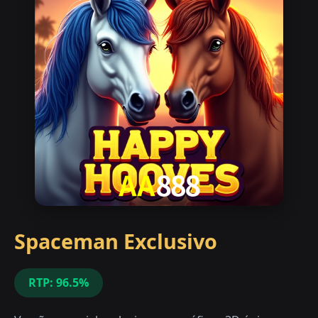
Spaceman Exclusivo
RTP: 96.5%