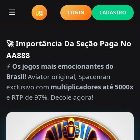
☰
LOGIN
CADASTRO
🚀 Importância Da Seção Paga No
AA888
⚡
Os jogos mais emocionantes do
Brasil!
Aviator original, Spaceman
exclusivo com
multiplicadores até 5000x
e RTP de 97%. Decole agora!