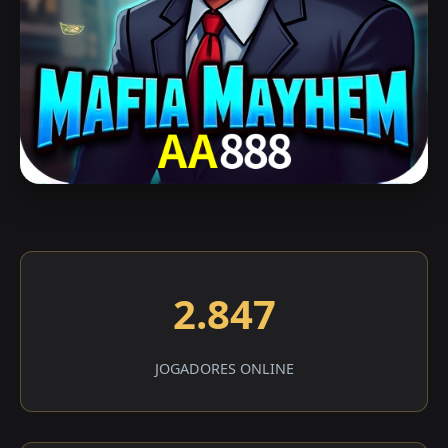
2.847
JOGADORES ONLINE