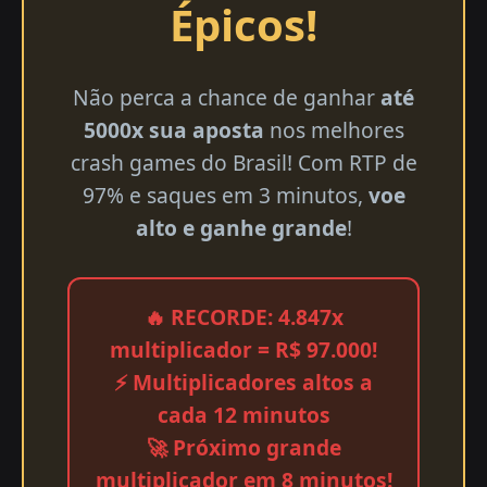
Épicos!
Não perca a chance de ganhar
até
5000x sua aposta
nos melhores
crash games do Brasil! Com RTP de
97% e saques em 3 minutos,
voe
alto e ganhe grande
!
🔥 RECORDE: 4.847x
multiplicador = R$ 97.000!
⚡ Multiplicadores altos a
cada 12 minutos
🚀 Próximo grande
multiplicador em 8 minutos!