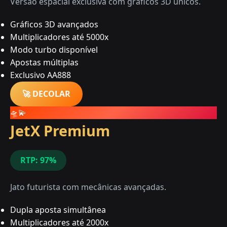
Versão espacial exclusiva com gráficos 3D únicos.
Gráficos 3D avançados
Multiplicadores até 5000x
Modo turbo disponível
Apostas múltiplas
Exclusivo AA888
🚀 DECOLAR
🛸💫
JetX Premium
RTP: 97%
Jato futurista com mecânicas avançadas.
Dupla aposta simultânea
Multiplicadores até 2000x